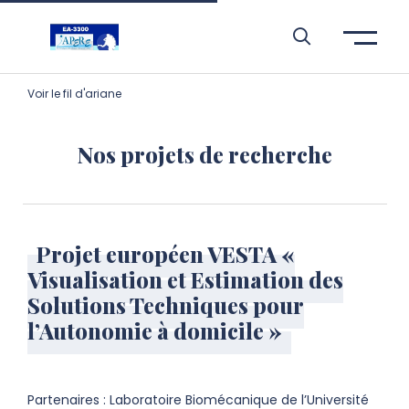
Aller à l’entête de page
Aller au menu principale
Aller au contenu principal
Aller à la recherche
Passer aux cookies
Aller au pied de page
Voir le fil d'ariane
Nos projets de recherche
Projet européen VESTA «
Visualisation et Estimation des
Solutions Techniques pour
l’Autonomie à domicile »
Partenaires : Laboratoire Biomécanique de l’Université